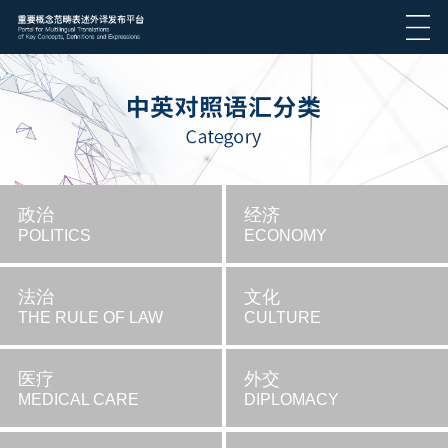
政治
经济
POLITICS
ECONOMY
法治
文化
THE RULE OF LAW
CULTURE
医疗
外交
MEDICAL CARE
DIPLOMACY